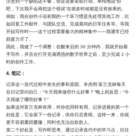
注意到一个缺陷还不够，你还需要采取行动。单纯地说“好
吧，下次我不会再犯这个错误”在很多时候都是没有效果的。
例如，我在创作小说初期的一个坏习惯是先处理其他工作，比
如回复工作邮件、与团队交流、完成晨间的日常任务等。等我
开始写作时——这个过程需要极大的精神集中——我通常已经
筋疲力尽了。
因此，我做了一个调整：在醒来后的 30 分钟内，我就开始着
手写作，并且在打开充满诱惑的数字世界之前，至少完成 2 小
时的创作工作。
4.
笔记
：
记录这一迭代过程中发生的事和原因。本杰明·富兰克林每天
在日记里问自己：“今天我将做些什么好事？”晚上则反思：“今
天我做了哪些好事？”
如果这对富兰克林有用，对你也同样有用。记录进展的第一个
好处是，它会留下一份记录，供你日后查阅。这样一来，你就
更不容易重蹈覆辙，同时也无法自欺欺人。
第二个好处是，写作即思考。通过记录迭代中的学习点，往往