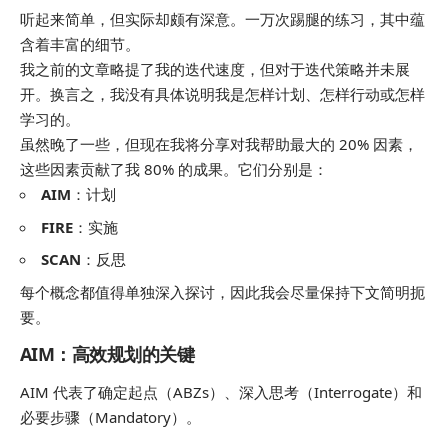
听起来简单，但实际却颇有深意。一万次踢腿的练习，其中蕴
含着丰富的细节。
我之前的文章略提了我的迭代速度，但对于迭代策略并未展
开。换言之，我没有具体说明我是
怎样
计划、
怎样
行动或
怎样
学习的。
虽然晚了一些，但现在我将分享对我帮助最大的 20% 因素，
这些因素贡献了我 80% 的成果。它们分别是：
AIM
：计划
FIRE
：实施
SCAN
：反思
每个概念都值得单独深入探讨，因此我会尽量保持下文简明扼
要。
AIM：高效规划的关键
AIM 代表了确定起点（ABZs）、深入思考（Interrogate）和
必要步骤（Mandatory）。