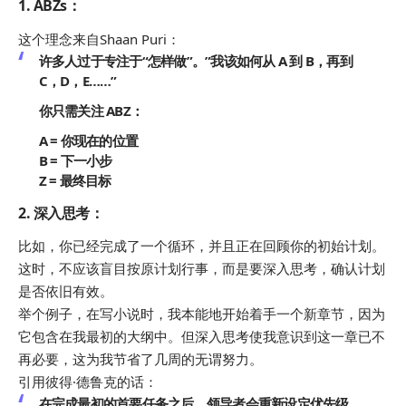
1.
ABZs
：
这个理念来自Shaan Puri：
许多人过于专注于“怎样做”。”我该如何从 A 到 B，再到
C，D，E……”
你只需关注 ABZ：
A = 你现在的位置
B = 下一小步
Z = 最终目标
2.
深入思考
：
比如，你已经完成了一个循环，并且正在回顾你的初始计划。
这时，不应该盲目按原计划行事，而是要深入思考，确认计划
是否依旧有效。
举个例子，在写小说时，我本能地开始着手一个新章节，因为
它包含在我最初的大纲中。但深入思考使我意识到这一章已不
再必要，这为我节省了几周的无谓努力。
引用彼得·德鲁克的话：
在完成最初的首要任务之后，领导者会重新设定优先级，