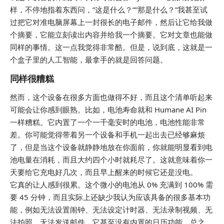
样，不停地指着东西问，”这是什么？””那是什么？”我甚至试
过把它对准电脑屏幕上一封很长的电子邮件，然后让它给我做
个摘要，它能立刻读出内容并给我一个摘要。它对文章也能做
同样的事情。这一点我觉得非常酷。但是，说到底，这就是一
个盒子里的人工智能，最拿手的就是回答问题。
同样很糟糕
然而，这个设备在很多方面也做得不好，而且这个清单听起来
可能会让你感到眼熟。比如，电池寿命就和 Humane AI Pin
一样糟糕。它内置了一个一千毫安时的电池，电池性能非常
差。你可能觉得带着另一个设备和手机一起出去已经够麻烦
了，但是当这个设备就静静地放在你面前，你就能明显看到电
池电量在消耗，而且大约四个小时就耗尽了。这就意味着你一
天要给它充电好几次，而且早上醒来的时候它还是没电。
它真的让人感到很累。这个微小的电池从 0% 充满到 100% 需
要 45 分钟，而且实际上还缺少我认为应该具备的很多基本功
能，例如无法设置闹钟、无法设定计时器、无法录制视频、无
法拍照、无法发送邮件，它甚至没有内置的日历功能。总之，