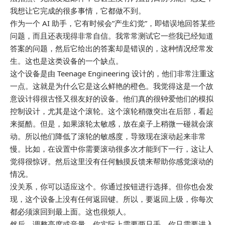
我想让它完成的很多事情，它都做不到。
作为一个 AI 助手，它有时候会”产生幻觉”，即错误地回答某些
问题，而且还表现得非常自信。我常常测试它一些我已经知道
答案的问题，然后它给出的答案却是错误的，这种情况经常发
生。这也是这类设备的一个缺点。
这个设备是由 Teenage Engineering 设计的，他们非常注重这
一点。这就是为什么它是这么鲜艳的橙色。我觉得这是一个故
意设计得很古怪又很友好的设备。他们真的很钟爱他们的模拟
控制设计，尤其是这个滚轮。这个滚轮稍微突出在后部，看起
来挺酷。但是，如果滚轮太敏感，放在桌子上稍微一碰就会滚
动。所以他们降低了滚轮的敏感度，导致现在滚动起来非常
慢。比如，在设置中你需要滚动很多次才能到下一行，这让人
觉得很惊讶。然后这里没有任何触摸反馈来帮助你感觉滚动的
情况。
没关系，你可以适应这个。你通过按钮进行选择。但你也会发
现，这个设备上没有任何返回键。所以，要返回上级，你每次
都必须滚回到最上面。这也很烦人。
然后，调整亮度或音量，你实际上需要两只手。你只需要进入