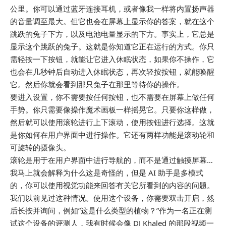
公里。你可以通过蓝牙连接耳机，或者像我一样将内置扬声器
的音量调至最大。但它也会在屏幕上显示你的答案，就在这个
跳跃的兔子下方，以及电池电量显示的下方。事实上，它总是
显示这个跳跃的兔子。这就是你知道它正在运行的方式。你只
需轻按一下按钮，就能让它进入休眠状态，如果你不操作，它
也会在几秒钟后自动进入休眠状态，再次轻按按钮，就能唤醒
它。然后你就会看到那只兔子在那里等待你的操作。
要进入设置，你不需要按任何按钮，也不需要在屏幕上做任何
手势。你只需要像操作魔术画板一样摇晃它。只要你这样做，
然后就可以使用滚轮进行上下滚动，使用按钮进行选择。这就
是你如何在用户界面中进行操作。它还有两样功能是滚动轮和
可旋转的摄像头。
滚轮是用于在用户界面中进行导航的，而不是通过触摸屏幕…
我马上就会解释为什么这是奇怪的，但是 AI 助手是多模式
的，你可以使用视觉功能来回答有关它所看到的内容的问题。
我们以前见过这种情况。使用这个设备，你需要双击开启，然
后长按并询问，例如”这是什么类型的植物？”作为一名正在测
试这个设备的评测人，我有时候会像 DJ Khaled 的那段视频一