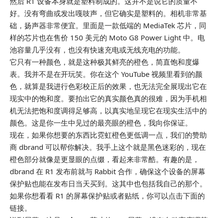
然后 R1 设备本身就是塑料制成的。这并不是说它的质量不
好。没有弯曲或发出嘎吱声，但它确实是塑料的。相机非常基
础，扬声器非常便宜。里面是一款低端的 MediaTek 芯片，同
样的芯片也在售价 150 美元的 Moto G8 Power Light 中。电
池容量几乎没有，也没有快速充电或无线充电的功能。
它只有一种颜色，就是这种极其鲜亮的橙色，简直饱和度爆
表。我并不是在开玩笑。你在这个 YouTube 视频里看到的颜
色，就算是我进行色彩校正后的效果，也无法完全展现出它在
现实中的饱和度。要拍出它的真实颜色真的很难，因为手机相
机无法把饱和度调得足够高，以真实地呈现它在现实生活中的
颜色。这是你一生中见过的最亮眼的橙色，我向你保证。
现在，如果你想要的东西比霓虹橙色更低调一点，我们的赞助
商 dbrand 可以帮你解决。我手上这个就是黑色迷彩的，现在
橙色部分就像是更显眼的点缀，看起来非常酷。有趣的是，
dbrand 在 R1 发布前就与 Rabbit 合作，确保这个设备的屏幕
保护贴也能在发布日当天买到。这其中也包括我自己的那个。
如果你想看看 R1 的屏幕保护贴或者贴纸，你可以点击下面的
链接。