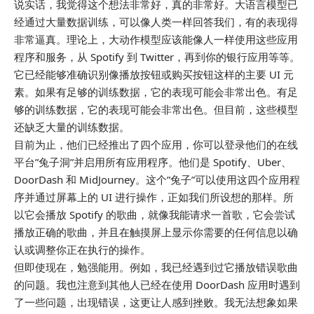
说实话，我觉得这个想法非常好，真的非常好。大语言模型已
经通过大量数据训练，可以像人类一样回答我们，有的表现得
非常逼真。理论上，大动作模型应该能像人一样使用这些应用
程序和服务，从 Spotify 到 Twitter，再到你的银行应用等等。
它已经能够准确识别像播放按钮或购买按钮这样的主要 UI 元
素。如果有足够的训练数据，它的表现可能会非常出色。有足
够的训练数据，它的表现可能会非常出色。但目前，这些模型
还缺乏大量的训练数据。
目前为止，他们已经推出了四个应用，你可以登录他们的在线
平台”兔子洞”并启用所有应用程序。他们是 Spotify、Uber、
DoorDash 和 MidJourney。这个”兔子”可以使用这四个应用程
序并通过屏幕上的 UI 进行操作，正如我们所设想的那样。所
以它会播放 Spotify 的歌曲，就像我能请求一首歌，它会尝试
播放正确的歌曲，并且在触摸屏上显示你需要的任何信息以确
认或调整你正在执行的操作。
但即使现在，勉强能用。例如，我已经遇到过它播放错误歌曲
的问题。我也注意到其他人已经在使用 DoorDash 应用时遇到
了一些问题，出现错误，这更让人感到挫败。我无法想象如果