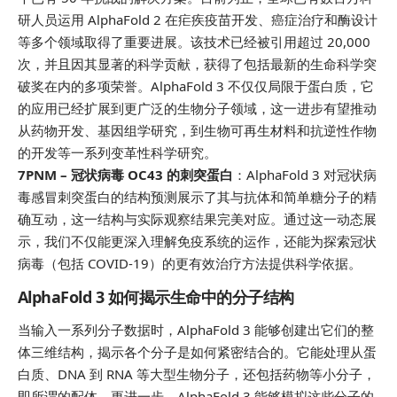
研人员运用 AlphaFold 2 在疟疾疫苗开发、癌症治疗和酶设计
等多个领域取得了重要进展。该技术已经被引用超过 20,000
次，并且因其显著的科学贡献，获得了包括最新的生命科学突
破奖在内的多项荣誉。AlphaFold 3 不仅仅局限于蛋白质，它
的应用已经扩展到更广泛的生物分子领域，这一进步有望推动
从药物开发、基因组学研究，到生物可再生材料和抗逆性作物
的开发等一系列变革性科学研究。
7PNM – 冠状病毒 OC43 的刺突蛋白
：AlphaFold 3 对冠状病
毒感冒刺突蛋白的结构预测展示了其与抗体和简单糖分子的精
确互动，这一结构与实际观察结果完美对应。通过这一动态展
示，我们不仅能更深入理解免疫系统的运作，还能为探索冠状
病毒（包括 COVID-19）的更有效治疗方法提供科学依据。
AlphaFold 3 如何揭示生命中的分子结构
当输入一系列分子数据时，AlphaFold 3 能够创建出它们的整
体三维结构，揭示各个分子是如何紧密结合的。它能处理从蛋
白质、DNA 到 RNA 等大型生物分子，还包括药物等小分子，
即所谓的配体。更进一步，AlphaFold 3 能够模拟这些分子的