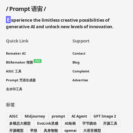
/
Prompt 语宙
/
E
xperience the limitless creative possibilities of
generative AI and unlock new levels of innovation.
Quick Link
Support
Remaker AI
Contact
Hot
BGRemaker 抠图
Blog
AIGC 工具
Complaint
Prompt 咒语生成器
Advertise
去水印工具
标签
AIGC
Midjourney
prompt
AI Agent
GPT Image 2
多模态大模型
EvoLink灵感
AI绘画
字节跳动
开源工具
开源模型
早报
具身智能
openai
大语言模型