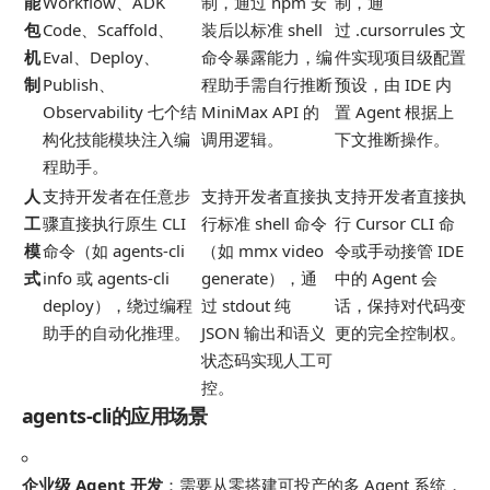
能
Workflow、ADK
制，通过 npm 安
制，通
包
Code、Scaffold、
装后以标准 shell
过
.cursorrules
文
机
Eval、Deploy、
命令暴露能力，编
件实现项目级配置
制
Publish、
程助手需自行推断
预设，由 IDE 内
Observability 七个结
MiniMax API 的
置 Agent 根据上
构化技能模块注入编
调用逻辑。
下文推断操作。
程助手。
人
支持开发者在任意步
支持开发者直接执
支持开发者直接执
工
骤直接执行原生 CLI
行标准 shell 命令
行 Cursor CLI 命
模
命令（如
agents-cli
（如
mmx video
令或手动接管 IDE
式
info
或
agents-cli
generate
），通
中的 Agent 会
deploy
），绕过编程
过 stdout 纯
话，保持对代码变
助手的自动化推理。
JSON 输出和语义
更的完全控制权。
状态码实现人工可
控。
agents-cli的应用场景
企业级 Agent 开发
：需要从零搭建可投产的多 Agent 系统，