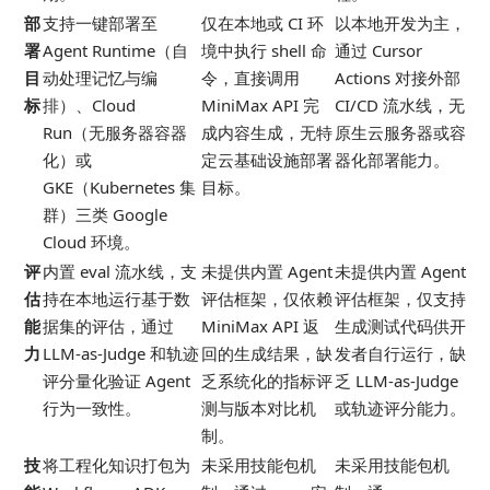
部
支持一键部署至
仅在本地或 CI 环
以本地开发为主，
署
Agent Runtime（自
境中执行 shell 命
通过 Cursor
目
动处理记忆与编
令，直接调用
Actions 对接外部
标
排）、Cloud
MiniMax API 完
CI/CD 流水线，无
Run（无服务器容器
成内容生成，无特
原生云服务器或容
化）或
定云基础设施部署
器化部署能力。
GKE（Kubernetes 集
目标。
群）三类 Google
Cloud 环境。
评
内置 eval 流水线，支
未提供内置 Agent
未提供内置 Agent
估
持在本地运行基于数
评估框架，仅依赖
评估框架，仅支持
能
据集的评估，通过
MiniMax API 返
生成测试代码供开
力
LLM-as-Judge 和轨迹
回的生成结果，缺
发者自行运行，缺
评分量化验证 Agent
乏系统化的指标评
乏 LLM-as-Judge
行为一致性。
测与版本对比机
或轨迹评分能力。
制。
技
将工程化知识打包为
未采用技能包机
未采用技能包机