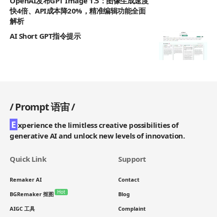
OpenAI发布GPT Image 1.5：图像生成速度
快4倍、API成本降20%，精准编辑功能全面
解析
AI Short GPT指令提示
/
Prompt 语宙
/
E
xperience the limitless creative possibilities of
generative AI and unlock new levels of innovation.
Quick Link
Support
Remaker AI
Contact
Hot
BGRemaker 抠图
Blog
AIGC 工具
Complaint