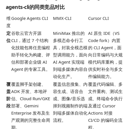
agents-cli的同类竞品对比
维
Google Agents CLI
MMX-CLI
Cursor CLI
度
定
谷歌云官方开源
MiniMax 推出的
AI 原生 IDE（VS
位
CLI，通过 7 个结构
多模态命令行工
Code fork）内置
化技能包将任意编程
具，封装全模态模
的 CLI Agent，面
助手转化为构建、评
型调用能力，面向
向日常编码与大规
估和部署企业级 AI
AI Agent 实现端
模代码库重构，提
Agent 的专家工具。
到端多媒体内容自
供实时补全与多文
动化生产。
件编辑能力。
覆
覆盖脚手架创建、
覆盖信息搜集、内
覆盖代码编辑、多
盖
ADK 开发、本地评
容生成、语音合
文件重构、测试生
阶
估、Cloud Run/GKE
成、图像/音乐选
成、终端命令执行
段
部署、Gemini
择到视频制作的端
及通过 Cursor
Enterprise 发布及生
到端多媒体自动化
Actions 对接
产观测的完整生命周
流程。
CI/CD 的编码全流
期。
程。