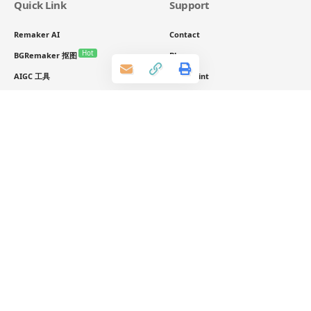
Quick Link
Support
Remaker AI
Contact
Hot
BGRemaker 抠图
Blog
AIGC 工具
Complaint
Prompt 咒语生成器
Advertise
去水印工具
标签
AIGC
Midjourney
prompt
AI Agent
GPT Image 2
多模态大模型
EvoLink灵感
AI绘画
字节跳动
开源工具
开源模型
早报
具身智能
openai
大语言模型
开源大模型
阿里通义
强化学习
腾讯混元
Anthropic
MoE架构
多模态AI
开源框架
AI智能体
教程
AI工具
扩散模型
AI视频生成
chatgpt
大模型