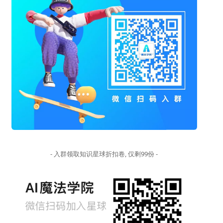
- 入群领取知识星球折扣卷, 仅剩99份 -