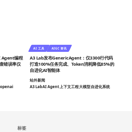
AI 工具
AIGC 资讯
 Agent编程
A3 Lab发布GenericAgent：仅3300行代码
查错误率仅
打造100%任务完成、Token消耗降低85%的
自进化AI智能体
站外新闻
openai
A3 Lab
AI Agent
上下文工程
大模型
自进化系统
标签