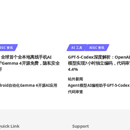
IGC 资讯
AI 工具
AIGC 资讯
aw：全球首个全本地离线手机AI
GPT-5-Codex深度解析：OpenAI
基于Gemma 4开源免费，隐私安全
模型实现7小时独立编码，代码审
杆
4.4%
站外新闻
droid自动化
Gemma 4
开源AI应用
Agent模型
AI编程助手
GPT-5-Codex
代码审查
uick Link
Support