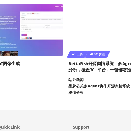
AI 工具
AIGC 资讯
r AI图像生成
BettaFish开源舆情系统：多Ag
分析，覆盖30+平台，一键部署
站外新闻
品牌公关
多Agent协作
开源舆情系统
舆情分析
uick Link
Support