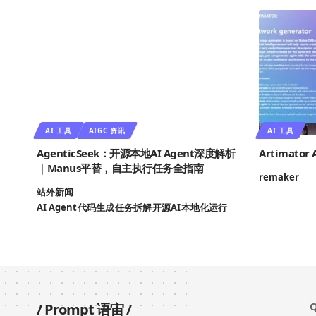
AI 工具
AIGC 资讯
AI 工具
AgenticSeek：开源本地AI Agent深度解析
Artimato
｜Manus平替，自主执行任务全指南
remaker
站外新闻
AI Agent
代码生成
任务拆解
开源AI
本地化运行
Q
/
Prompt 语宙
/