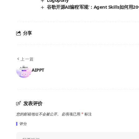
Logopony
谷歌开源AI编程‘军规’：Agent Skills如
分享
上一篇
AIPPT
发表评价
您的邮箱地址不会被公开。
必填项已用
*
标注
评分