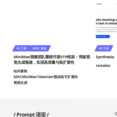
AI 工具
AIGC 资讯
AI 工具
MiniMax视频团队重磅开源VTP框架：突破视
Synthesia
觉生成瓶颈，实现高质量与高扩展性
remaker
站外新闻
AIGC
MiniMax
Tokenizer预训练
可扩展性
视觉生成
Q
/
Prompt 语宙
/