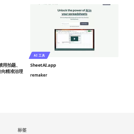
AI 工具
包禁用拍题、
SheetAI.app
转向精准治理
remaker
标签