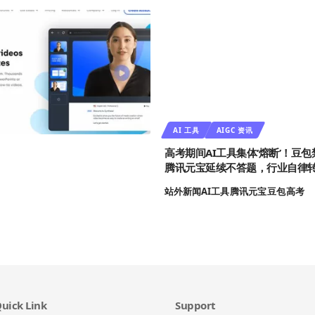
AI 工具
AIGC 资讯
高考期间AI工具集体‘熔断’！豆
腾讯元宝延续不答题，行业自律
站外新闻
AI工具
腾讯元宝
豆包
高考
uick Link
Support