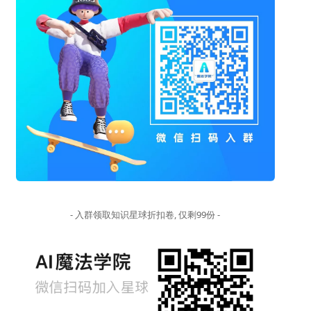
- 入群领取知识星球折扣卷, 仅剩99份 -