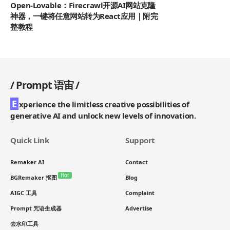
Open-Lovable：Firecrawl开源AI网站克隆
神器，一键将任意网站转为React应用｜附完
整教程
/
Prompt 语宙
/
E
xperience the limitless creative possibilities of
generative AI and unlock new levels of innovation.
Quick Link
Support
Remaker AI
Contact
Hot
BGRemaker 抠图
Blog
AIGC 工具
Complaint
Prompt 咒语生成器
Advertise
去水印工具