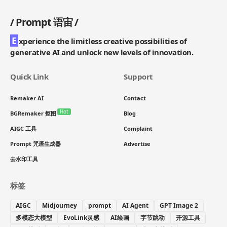
/
Prompt 语宙
/
E
xperience the limitless creative possibilities of
generative AI and unlock new levels of innovation.
Quick Link
Support
Remaker AI
Contact
Hot
BGRemaker 抠图
Blog
AIGC 工具
Complaint
Prompt 咒语生成器
Advertise
去水印工具
标签
AIGC
Midjourney
prompt
AI Agent
GPT Image 2
多模态大模型
EvoLink灵感
AI绘画
字节跳动
开源工具