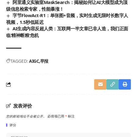
阿里通义实验室MaskSearch：揭秘如何让AI大模型成为顶
级信息检索专家，性能暴涨！
字节FlowAct-R1：单张图+音频，实时生成无限时长数字人
视频，1.5秒低延迟
AI生成内容反超人类：互联网一半文章已非人造，我们正面
临‘精神断粮’危机
TAGGED:
AIGC
早报
发表评价
您的邮箱地址不会被公开。
必填项已用
*
标注
评分