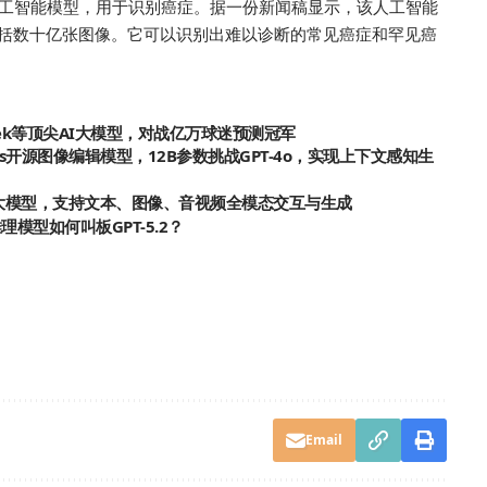
像的人工智能模型，用于识别癌症。据一份新闻稿显示，该人工智能
括数十亿张图像。它可以识别出难以诊断的常见癌症和罕见癌
eek等顶尖AI大模型，对战亿万球迷预测冠军
est Labs开源图像编辑模型，12B参数挑战GPT-4o，实现上下文感知生
多模态大模型，支持文本、图像、音视频全模态交互与生成
推理模型如何叫板GPT-5.2？
Email