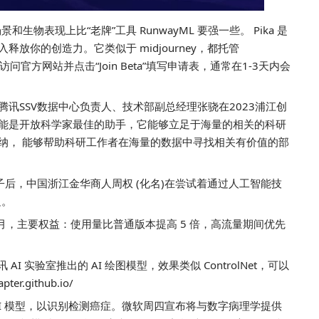
某些场景和生物表现上比“老牌”工具 RunwayML 要强一些。 Pika 是
放你的创造力。它类似于 midjourney，都托管
以访问官方网站并点击“Join Beta”填写申请表，通常在1-3天内会
腾讯SSV数据中心负责人、技术部副总经理张骁在2023浦江创
可能是开放科学家最佳的助手，它能够立足于海量的相关的科研
纳， 能够帮助科研工作者在海量的数据中寻找相关有价值的部
子后，中国浙江金华商人周权 (化名)在尝试着通过人工智能技
边。
20 美元一个月，主要权益：使用量比普通版本提高 5 倍，高流量期间优先
 是腾讯 AI 实验室推出的 AI 绘图模型，效果类似 ControlNet，可以
apter.github.io/
 AI 模型，以识别检测癌症。微软周四宣布将与数字病理学提供