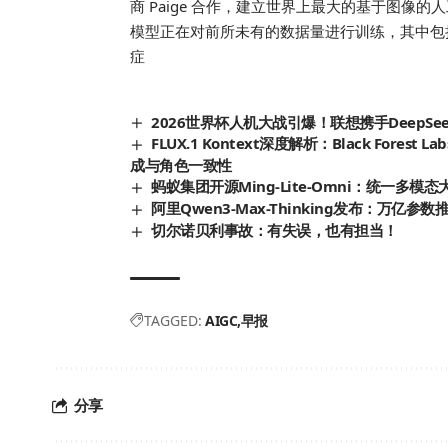
商 Paige 合作，建立世界上最大的基于图
模型正在对前所未有的数据量进行训练，其中包
症
2026世界杯人机大战引爆！联想携手DeepS
FLUX.1 Kontext深度解析：Black For
成与角色一致性
蚂蚁集团开源Ming-Lite-Omni：统一
阿里Qwen3-Max-Thinking发布：万亿参数
切尔诺贝利事故：有失误，也有担当！
TAGGED:
AIGC
早报
分享