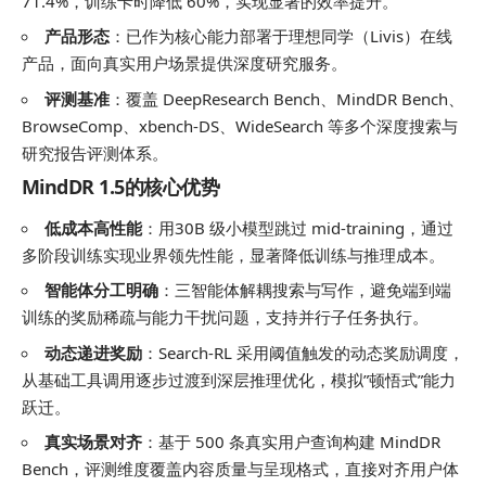
71.4%，训练卡时降低 60%，实现显著的效率提升。
产品形态
：已作为核心能力部署于理想同学（Livis）在线
产品，面向真实用户场景提供深度研究服务。
评测基准
：覆盖 DeepResearch Bench、MindDR Bench、
BrowseComp、xbench-DS、WideSearch 等多个深度搜索与
研究报告评测体系。
MindDR 1.5的核心优势
低成本高性能
：用30B 级小模型跳过 mid-training，通过
多阶段训练实现业界领先性能，显著降低训练与推理成本。
智能体分工明确
：三智能体解耦搜索与写作，避免端到端
训练的奖励稀疏与能力干扰问题，支持并行子任务执行。
动态递进奖励
：Search-RL 采用阈值触发的动态奖励调度，
从基础工具调用逐步过渡到深层推理优化，模拟”顿悟式”能力
跃迁。
真实场景对齐
：基于 500 条真实用户查询构建 MindDR
Bench，评测维度覆盖内容质量与呈现格式，直接对齐用户体