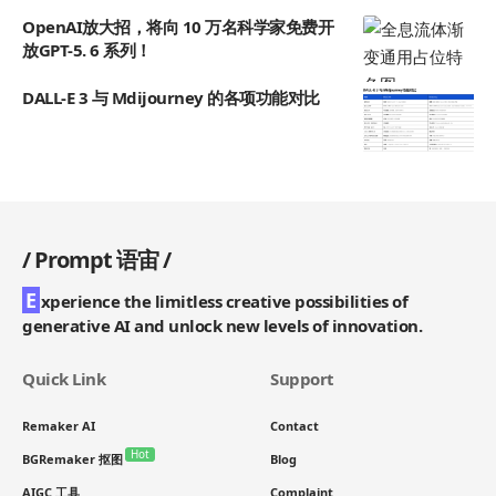
​OpenAI放大招，将向 10 万名科学家免费开
放GPT-5. 6 系列！
DALL-E 3 与 Mdijourney 的各项功能对比
/
Prompt 语宙
/
E
xperience the limitless creative possibilities of
generative AI and unlock new levels of innovation.
Quick Link
Support
Remaker AI
Contact
Hot
BGRemaker 抠图
Blog
AIGC 工具
Complaint