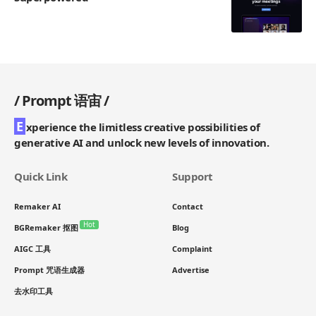
/
Prompt 语宙
/
E
xperience the limitless creative possibilities of
generative AI and unlock new levels of innovation.
Quick Link
Support
Remaker AI
Contact
Hot
BGRemaker 抠图
Blog
AIGC 工具
Complaint
Prompt 咒语生成器
Advertise
去水印工具