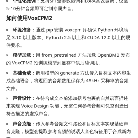
个性化微调
：支持SFT全参数微调和LoRA高效微调，仅需
5-10分钟音频即可定制专属声音。
如何使用VoxCPM2
环境准备
：通过 pip 安装 voxcpm 库确保 Python 环境满
足 3.10 以上版本、PyTorch 2.5 以上和 CUDA 12.0 以上的硬
件要求。
模型加载
：用 from_pretrained 方法加载 OpenBMB 发布
的 VoxCPM2 预训练模型到显存中供后续调用。
基础合成
：调用模型的 generate 方法传入目标文本内容生
成基础语音，将返回的音频数组保存为 48kHz 采样率的音频
文件。
声音设计
：在待合成文本前添加括号包裹的自然语言描述
来实现 Voice Design 功能，无需任何参考音频可凭空创造出
符合描述的虚拟声音。
声音克隆
：传入参考音频文件路径和目标文本实现基础声
音克隆，模型会提取参考音频的说话人音色特征用于合成新内