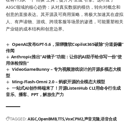
AIGC领域的核心趋势：从对真实数据的模仿，转向对概念和
创意的直接表达。其开源及可商用策略，将极大加速其在虚拟
人、有声读物、游戏、跨境客服等场景的渗透，可能重塑相关
产业链的成本结构和创意边界。
OpenAI发布GPT-5.6，深绑微软Copilot365破除“分道扬镳”
传闻
​Anthropic推出”AI镜子”功能：让你的AI助手给你写一份”使
用体检报告”
VideoGameBunny – 专为视频游戏设计的开源多模态大模
型
Ming‑Flash‑Omni 2.0 – 蚂蚁开源的全模态大模型
一站式AI创作终端来了！开源ListenHub CLI用命令行生成
音乐、播客、PPT，解放生产力
TAGGED:
AIGC
OpenBMB
TTS
VoxCPM2
声音克隆
语音合成