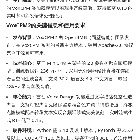
的 VoxCPM 类加载模型以实现生产级部署，获得低至 0.13 的
实时率和并发请求处理能力。
VoxCPM2的关键信息和使用要求
发布背景
：VoxCPM2 由 OpenBMB（面壁智能）团队发
布，是 VoxCPM 系列的最新主力版本，采用 Apache-2.0 协议
完全开源且可商用。
技术核心
：基于 MiniCPM-4 架构的 2B 参数扩散自回归模
型，训练数据达 236 万小时，采用无分词器设计直接在连续
语音空间生成音频，支持 30 种语言及 9 种中文方言，输出
48kHz 录音室级音质。
核心能力
：首创 Voice Design 功能通过文字描述凭空创造
声音；支持可控声音克隆保留参考音色并调节情感语速；终极
克隆模式配合转录文本实现音频延续式完美复刻；实时流式生
成 RTF 低至 0.13。
硬件环境
：Python 需 3.10 及以上版本，PyTorch 需 2.5.0
及以上，CUDA 需 12.0 及以上，显存需求约 8GB，首次使用