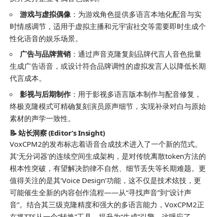
游戏与虚拟偶像
：为游戏角色提供多语言本地化配音与实
时情感调节，适用于虚拟主播和元宇宙社交等需要即时生成个
性化语音的娱乐场景。
广告与品牌营销
：通过声音克隆复刻品牌代言人音色批量
生成广告语音，或设计符合品牌调性的虚拟发言人以降低长期
代言成本。
影视与后期制作
：用于影视多语言版本制作与配音修复，
终极克隆模式可精确复刻演员原声细节，实现补录对白与原始
素材的声学一致性。
📝 站长洞察 (Editor’s Insight)
VoxCPM2的发布标志着语音合成技术进入了一个新的范式。
其‘无分词器’的连续空间生成架构，是对传统离散token方法的
根本性突破，有望解决韵律不自然、细节丢失等长期难题。更
值得关注的是其‘Voice Design’功能，这不仅是技术炫技，更
可能催生全新的内容创作流程——从“寻找声音”到“设计声
音”。结合其三级克隆精度和强大的多语言能力，VoxCPM2正
在将TTS从一个“转换”工具，提升为“生成”引擎。这呼应了