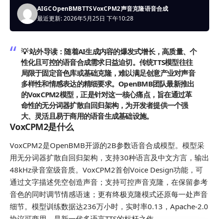
AIGC
OpenBMB
TTS
VoxCPM2
声音克隆
语音合成
最近更新: 2026年5月25日 下午10:28
💡 站外导读：
随着AI生成内容的爆发式增长，高质量、个
性化且可控的语音合成需求日益迫切。传统TTS模型往往
局限于固定音色库或基础克隆，难以满足创意产业对声音
多样性和情感表达的精细要求。OpenBMB团队最新推出
的VoxCPM2模型，正是针对这一核心痛点，旨在通过革
命性的无分词器扩散自回归架构，为开发者提供一个强
大、灵活且易于商用的语音生成基础设施。
VoxCPM2是什么
VoxCPM2是OpenBMB开源的2B参数
语音合成
模型。模型采
用无分词器扩散自回归架构，支持30种语言及中文方言，输出
48kHz录音室级音质。VoxCPM2首创Voice Design功能，可
通过文字描述凭空创造声音；支持可控声音克隆，在保留参考
音色的同时调节情感语速；更有终极克隆模式还原每一处声音
细节。模型训练数据达236万小时，实时率0.13，Apache-2.0
协议可商用，是新一代多语言TTS的标杆之作。