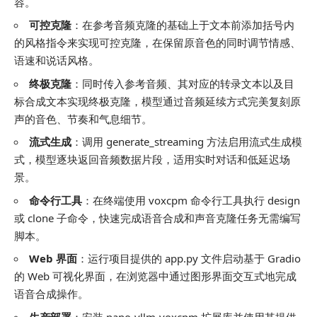
容。
可控克隆
：在参考音频克隆的基础上于文本前添加括号内
的风格指令来实现可控克隆，在保留原音色的同时调节情感、
语速和说话风格。
终极克隆
：同时传入参考音频、其对应的转录文本以及目
标合成文本实现终极克隆，模型通过音频延续方式完美复刻原
声的音色、节奏和气息细节。
流式生成
：调用 generate_streaming 方法启用流式生成模
式，模型逐块返回音频数据片段，适用实时对话和低延迟场
景。
命令行工具
：在终端使用 voxcpm 命令行工具执行 design
或 clone 子命令，快速完成语音合成和声音克隆任务无需编写
脚本。
Web 界面
：运行项目提供的 app.py 文件启动基于 Gradio
的 Web 可视化界面，在浏览器中通过图形界面交互式地完成
语音合成操作。
生产部署
：安装 nano-vllm-voxcpm 扩展库并使用其提供