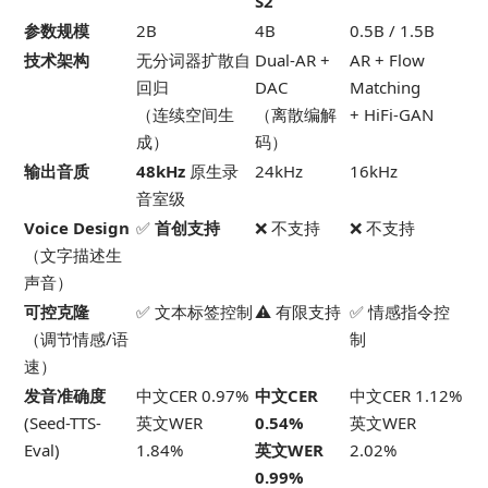
S2
参数规模
2B
4B
0.5B / 1.5B
技术架构
无分词器扩散自
Dual-AR +
AR + Flow
回归
DAC
Matching
（连续空间生
（离散编解
+ HiFi-GAN
成）
码）
输出音质
48kHz
原生录
24kHz
16kHz
音室级
Voice Design
✅
首创支持
❌ 不支持
❌ 不支持
（文字描述生
声音）
可控克隆
✅ 文本标签控制
⚠️ 有限支持
✅ 情感指令控
（调节情感/语
制
速）
发音准确度
中文CER 0.97%
中文CER
中文CER 1.12%
(Seed-TTS-
英文WER
0.54%
英文WER
Eval)
1.84%
英文WER
2.02%
0.99%