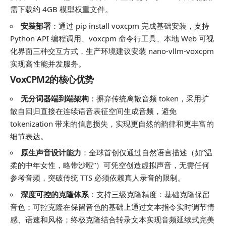
需下载约 4GB 模型权重文件。
安装部署
：通过 pip install voxcpm 完成基础安装，支持
Python API 编程调用、voxcpm 命令行工具、本地 Web 可视
化界面三种交互方式，生产环境建议安装 nano-vllm-voxcpm
实现高性能并发服务。
VoxCPM2的核心优势
无分词器端到端架构
：摒弃传统离散音频 token，采用扩
散自回归直接在连续语音表征空间生成音频，避免
tokenization 带来的信息损失，实现更自然的韵律和更丰富的
细节表达。
原生声音设计能力
：全球首创仅通过自然语言描述（如”温
柔的中年女性，略带沙哑”）可凭空创造虚拟声音，无需任何
参考音频，突破传统 TTS 必须依赖真人录音的限制。
深度可控的克隆体系
：支持三级克隆精度：基础克隆保留
音色；可控克隆在保留音色的基础上通过文本指令实时调节情
感、语速和风格；终极克隆结合转录文本实现音频延续式完美