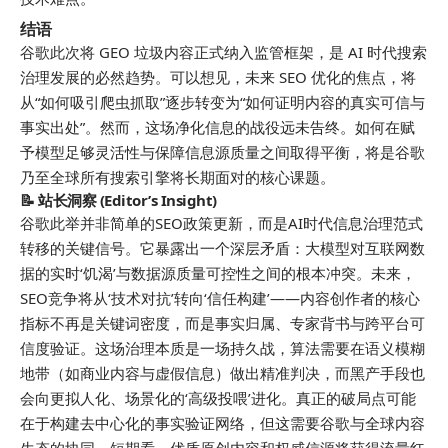
结语
谷歌此次将 GEO 垃圾内容正式纳入监管框架，是 AI 时代搜索
治理发展的必然趋势。可以想见，未来 SEO 优化的焦点，将
从“如何吸引爬虫抓取”逐步转变为“如何证明内容的真实可信与
事实出处”。然而，这场净化信息的战役远未告终。如何在赋
予模型足够灵活性与保障信息源质量之间取得平衡，将是谷歌
乃至全球所有搜索引擎将长期面对的核心课题。
📝 站长洞察 (Editor’s Insight)
谷歌此举并非简单的SEO政策更新，而是AI时代信息治理范式
转移的关键信号。它暴露出一个深层矛盾：大模型对互联网数
据的实时‘饥渴’与数据源质量可控性之间的根本冲突。未来，
SEO竞争将从‘技术对抗’转向‘信任构建’——内容创作者的核心
指标不再是关键词密度，而是事实归属、专家背书与跨平台可
信度验证。这场治理本质是一场持久战，算法需要在语义模糊
地带（如商业内容与虚假信息）做出精准判决，而黑产手段也
会向更拟人化、场景化的‘高级投喂’进化。真正的破局点可能
在于构建去中心化的事实验证网络，但这需要谷歌与全球内容