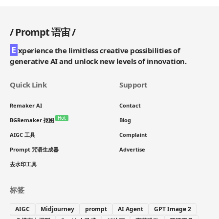
/
Prompt 语宙
/
E
xperience the limitless creative possibilities of
generative AI and unlock new levels of innovation.
Quick Link
Support
Remaker AI
Contact
Hot
BGRemaker 抠图
Blog
AIGC 工具
Complaint
Prompt 咒语生成器
Advertise
去水印工具
标签
AIGC
Midjourney
prompt
AI Agent
GPT Image 2