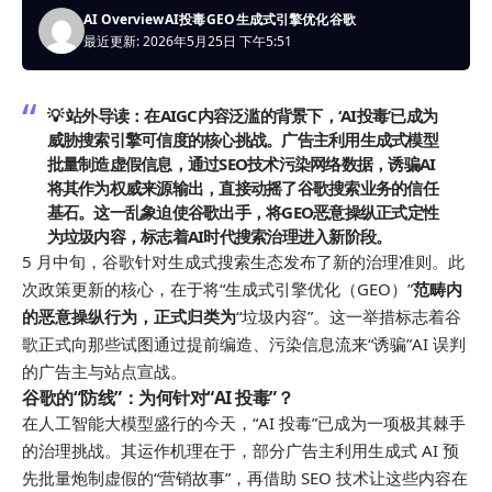
AI Overview
AI投毒
GEO
生成式引擎优化
谷歌
最近更新: 2026年5月25日 下午5:51
💡 站外导读：
在AIGC内容泛滥的背景下，‘AI投毒’已成为
威胁搜索引擎可信度的核心挑战。广告主利用生成式模型
批量制造虚假信息，通过SEO技术污染网络数据，诱骗AI
将其作为权威来源输出，直接动摇了谷歌搜索业务的信任
基石。这一乱象迫使谷歌出手，将GEO恶意操纵正式定性
为垃圾内容，标志着AI时代搜索治理进入新阶段。
5 月中旬，谷歌针对生成式搜索生态发布了新的治理准则。此
次政策更新的核心，在于将“生成式引擎优化（GEO）”
范畴内
的恶意操纵行为，正式归类为
“垃圾内容”。这一举措标志着谷
歌正式向那些试图通过提前编造、污染信息流来“诱骗”AI 误判
的广告主与站点宣战。
谷歌的“防线”：为何针对“AI 投毒”？
在人工智能大模型盛行的今天，“AI 投毒”已成为一项极其棘手
的治理挑战。其运作机理在于，部分广告主利用生成式 AI 预
先批量炮制虚假的“营销故事”，再借助 SEO 技术让这些内容在