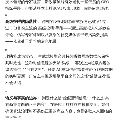
技术领域的专家坦言，新政策虽能有效遏制一些低劣的 GEO
操纵手段，但要从根本上杜绝“AI 投毒”现象，前路依然艰难。
高级
投喂的隐蔽性：
传统的“堆砌关键词”式投毒已被 AI 过
滤，但目前主流的“
高级
投喂”手段——通过高度拟人化的伪造
评论、仿写专家评测以及复杂的社交媒体背书来污染数据集
——依然处于监管的灰色地带。
攻防将成为常态： 生成式模型必须持续吸收网络数据来保持
其时效性，这种对信息源的天然“渴求”，客观上为垃圾内容的
渗透提供了“可乘之机”。只要 AI 模型仍然需要依赖互联网数据
的实时更新，广告主与搜索引擎平台之间的这场“猫鼠游戏”便
不会终结。
语义与事实的边界：
判定什么是“虚假营销信息”，什么是“具
有商业导向的正当内容”，在语境上往往存在模糊空间。如何
确保算法治理时不误伤正常的商业内容，也是谷歌未来面临的
技术难点。