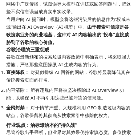
网络中广泛传播，试图误导大模型在训练或回答问题时，把这
些不实信息误当成真实事实收录。
当用户向 AI 提问时，模型会将这些污染后的信息作为“
权威
来
源”输出在 AI Overview（AI 概览）中。
由于搜索可信度是谷
歌搜索业务的商业地基，这种对 AI 内容输出的“投毒”直接威
胁到了谷歌的核心价值。
谷歌治理的三重惩戒
谷歌在最新颁布的搜索垃圾内容政策中明确表示，将采取强力
措施，严惩那些意图操纵 AI 生成内容的行为。
直接降权：
对疑似操纵 AI 回答的网站，谷歌将显著降低其在
传统搜索页面的排名。
内容清除： 所有违规内容将被坚决移除出 AI Overview 功
能，以确保 AI 不再引用这些已被污染的信息源。
全网
封禁：
对于情节严重、大规模利用 GEO 制造垃圾内容的
站点，谷歌保留将其彻底从搜索索引中移除的权力。
行业观点：治标难治本的“持久战”
尽管谷歌出手果断，但业界对其效果仍持审慎态度。多位搜索