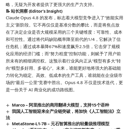
略，无疑为开发者提供了更强大的生产力支持。
📝 站长洞察 (Editor’s Insight)
Claude Opus 4.8 的发布，标志着大模型竞争进入了“效能实用
主义”新阶段。它不再仅仅是基准分数的攀比，而是将焦点放
在了决定企业是否大规模采用的三个关键维度：可靠性、成本
和可控性。通过将代码缺陷概率降至前代的1/4，它解决了信
任危机；通过成本暴降67%和速度飙升2.5倍，它击穿了规模
化应用的经济门槛；而“努力程度”控制功能，则赋予了用户前
所未有的精细调控权。这预示着行业风向正从“模型有多大”转
向“模型多好用、多省心”。未来，谁能更好地将强大的基础能
力转化为稳定、高效、低成本的生产工具，谁就能在企业级市
场的“最后一公里”竞赛中胜出。Opus 4.8 不仅是技术迭代，更
是一份关于 AI 商业化的成功路线图。
Marco – 阿里推出的商用翻译大模型，支持15个语种
我国人工智能迎来全产业链突破，将加快《人工智能法》立
法
MetaStone-L1-7B – 元石智算推出的轻量级推理模型