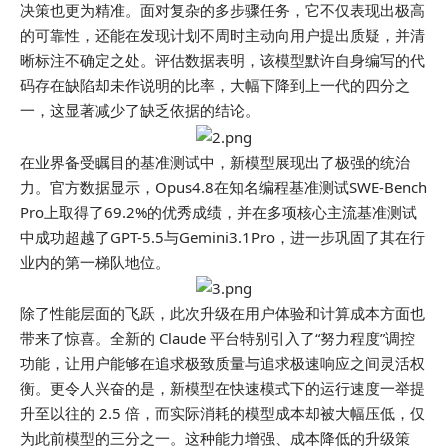
决策也更为精准。面对复杂的多步骤任务，它不仅表现出极高
的可靠性，还能在发现计划不周时主动向用户提出质疑，并清
晰标注不确定之处。评估数据表明，该模型默许自身编写的代
码存在缺陷却未作说明的比率，大幅下降到上一代的四分之
一，这显著减少了缺乏依据的结论。
在业界备受瞩目的基准测试中，新模型展现出了极强的统治
力。官方数据显示，Opus4.8在知名编程基准测试SWE-Bench
Pro上取得了69.2%的优秀成绩，并在多项核心主流基准测试
中成功超越了GPT-5.5与Gemini3.1Pro，进一步巩固了其在行
业内的
第一
梯队地位。
除了性能层面的飞跃，此次升级在用户体验和计算成本方面也
带来了惊喜。全新的 Claude 平台特别引入了“努力程度”调控
功能，让用户能够在追求极致质量与追求极速响应之间灵活权
衡。更令人兴奋的是，新模型在快速模式下的运行速度一举提
升至以往的 2.5 倍，而实际消耗的模型成本却被大幅压低，仅
为此前模型的三分之一。这种能力增强、成本降低的升级策