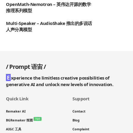
OpenMath-Nemotron – 英伟达开源的数学
推理系列模型
Multi-Speaker – AudioShake 推出的多说话
人声分离模型
/
Prompt 语宙
/
E
xperience the limitless creative possibilities of
generative AI and unlock new levels of innovation.
Quick Link
Support
Remaker AI
Contact
Hot
BGRemaker 抠图
Blog
AIGC 工具
Complaint