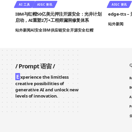
AI 工具
AIGC 资讯
AIGC 资讯
IBM与红帽50亿美元押注开源安全：光井计划
edge-tt
启动，AI重塑2万+工程师漏洞修复体系
站外新闻
站外新闻
AI安全
IBM
供应链安全
开源安全
红帽
Q
/
Prompt 语宙
/
E
xperience the limitless
R
creative possibilities of
B
generative AI and unlock new
levels of innovation.
A
P