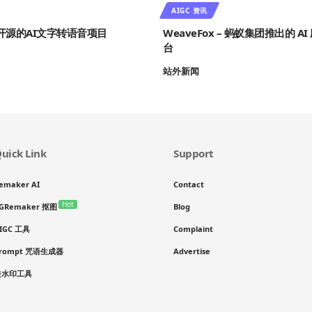
AIGC 资讯
s – 开源的AI文字转语音项目
WeaveFox – 蚂蚁集团推出的 A
台
站外新闻
uick Link
Support
emaker AI
Contact
Hot
GRemaker 抠图
Blog
IGC 工具
Complaint
rompt 咒语生成器
Advertise
去水印工具