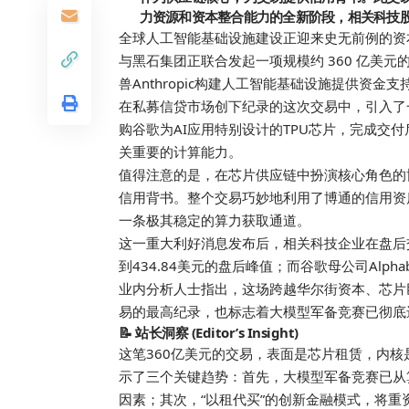
力资源和资本整合能力的全新阶段，相关科技
全球人工智能基础设施建设正迎来
史无前例
的资
与黑石集团正联合发起一项规模约 360 亿美
兽Anthropic构建人工智能基础设施提供资金支
在私募信贷市场创下纪录的这次交易中，引入了
购谷歌为AI应用特别设计的TPU芯片，完成交付后
关重要的计算能力。
值得注意的是，在芯片供应链中扮演核心角色的
信用背书。整个交易巧妙地利用了博通的信用资质，旨
一条极其稳定的算力获取通道。
这一重大利好消息发布后，相关科技企业在盘后
到434.84美元的盘后峰值；而谷歌母公司Alpha
业内分析人士指出，这场跨越华尔街资本、芯片
易的
最高
纪录，也标志着大模型军备竞赛已彻底
📝 站长洞察 (Editor’s Insight)
这笔360亿美元的交易，表面是芯片租赁，内核
示了三个关键趋势：首先，大模型军备竞赛已从
因素；其次，“以租代买”的创新金融模式，将重