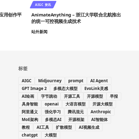
AIGC 资讯
I 应用创作平
AnimateAnything – 浙江大学联合北航推出
的统一可控视频生成技术
站外新闻
标签
AIGC
Midjourney
prompt
AI Agent
GPT Image 2
多模态大模型
EvoLink灵感
AI绘画
字节跳动
开源工具
开源模型
早报
具身智能
openai
大语言模型
开源大模型
阿里通义
强化学习
腾讯混元
Anthropic
MoE架构
多模态AI
开源框架
AI智能体
教程
AI工具
扩散模型
AI视频生成
chatgpt
大模型