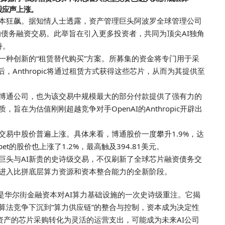
股应声上涨。
本狂飙。据知情人士透露，资产管理巨头阿波罗全球管理公司
元的债务融资交易。此举旨在引入更多投资者，共同为
顶尖
AI独角
持。
一种创新的“租赁替代购买”方案。所募集的资金将专门用于采
，Anthropic将通过租赁方式获得这些芯片，从而为其提供至
博通公司，也为该交易中规模
最大
的部分付款提供了强有力的
在为估值刚刚超越竞争对手OpenAI的Anthropic开辟出
交易中股价普遍上涨。具体来看，博通股价一度攀升1.9%，达
bet的股价也上涨了1.2%，最高触及394.81美元。
巨头与AI新贵的史诗级交易，不仅刷新了全球芯片融资债务交
进入比拼底层算力资源和资本整合能力的全新阶段。
是华尔街金融资本对AI算力基础设施的一次史诗级重注。它揭
算法竞争下沉到“算力供应链”的整合与控制，资本成为决定性
资产的芯片采购转化为灵活的运营支出，可能成为未来AI公司