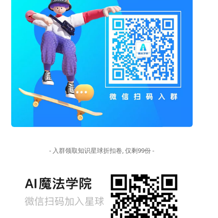
- 入群领取知识星球折扣卷, 仅剩99份 -