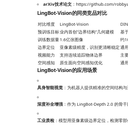
arXiv技术论文
：https://github.com/robbya
LingBot-Vision的同类竞品对比
对比维度
LingBot-Vision
DI
预训练目标
业内首创”边界结构”几何建模
基
训练数据量
1.6亿张图像
约1
边界定位
亚像素级精度，识别更清晰稳定
通
视频能力
支持连续追踪物体边界
主
空间感知
原生面向空间感知优化
通
LingBot-Vision的应用场景
具身智能视觉
：为机器人提供精准的空间结构与
深度补全增强
：作为 LingBot-Depth 2
工业质检
：模型用亚像素级边界定位，检测零部