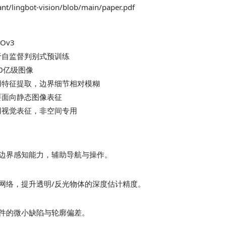
nt/lingbot-vision/blob/main/paper.pdf
NOv3
于自监督判别式预训练
0亿级图像
用特征提取，边界细节相对模糊
要面向静态图像表征
用视觉表征，非空间专用
边界感知能力，辅助导航与操作。
.0 的骨干网络，提升透明/反光物体的深度估计精度。
件的微小缺陷与轮廓偏差。