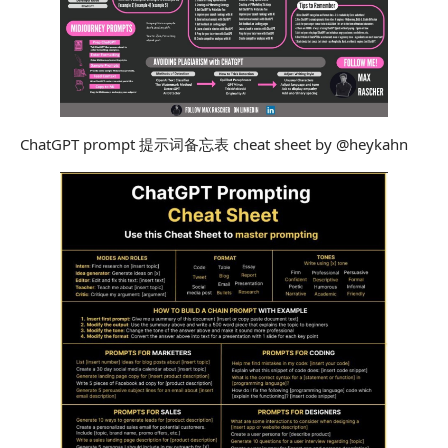
ChatGPT prompt 提示词备忘表 cheat sheet by @heykahn