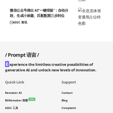
微信公众号推出 AI”一键排版”：自动分
段、生成小标题、匹配配图三步到位
AIGC 资讯
/
Prompt 语宙
/
E
xperience the limitless creative possibilities of
generative AI and unlock new levels of innovation.
Quick Link
Support
Remaker AI
Contact
Hot
BGRemaker 抠图
Blog
AIGC 工具
Complaint