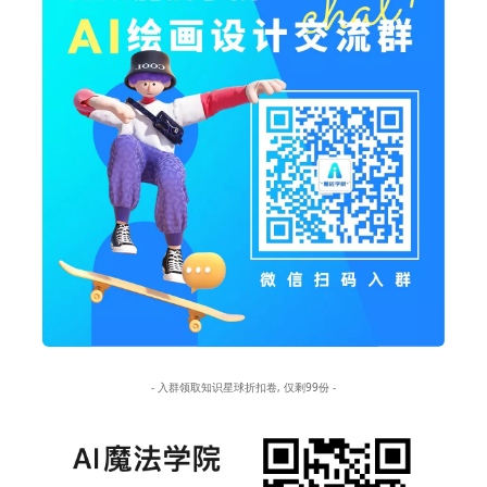
- 入群领取知识星球折扣卷, 仅剩99份 -