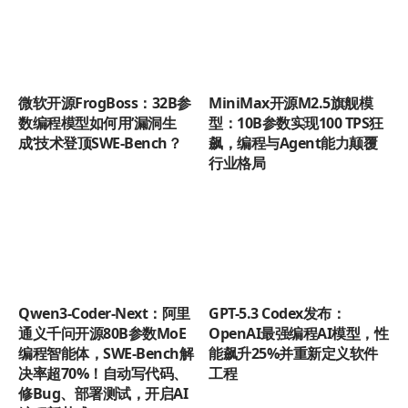
微软开源FrogBoss：32B参
MiniMax开源M2.5旗舰模
数编程模型如何用’漏洞生
型：10B参数实现100 TPS狂
成’技术登顶SWE-Bench？
飙，编程与Agent能力颠覆
行业格局
Qwen3-Coder-Next：阿里
GPT-5.3 Codex发布：
通义千问开源80B参数MoE
OpenAI最强编程AI模型，性
编程智能体，SWE-Bench解
能飙升25%并重新定义软件
决率超70%！自动写代码、
工程
修Bug、部署测试，开启AI