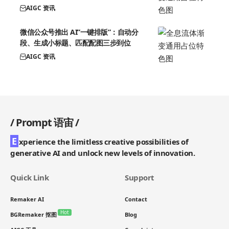
AIGC 资讯
微信公众号推出 AI”一键排版”：自动分
段、生成小标题、匹配配图三步到位
AIGC 资讯
/
Prompt 语宙
/
E
xperience the limitless creative possibilities of
generative AI and unlock new levels of innovation.
Quick Link
Support
Remaker AI
Contact
Hot
BGRemaker 抠图
Blog