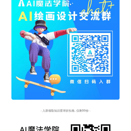
- 入群领取知识星球折扣卷, 仅剩99份 -