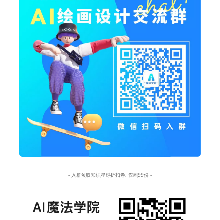
- 入群领取知识星球折扣卷, 仅剩99份 -