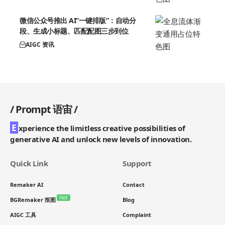
微信公众号推出 AI”一键排版”：自动分
段、生成小标题、匹配配图三步到位
AIGC 资讯
/
Prompt 语宙
/
E
xperience the limitless creative possibilities of
generative AI and unlock new levels of innovation.
Quick Link
Support
Remaker AI
Contact
Hot
BGRemaker 抠图
Blog
AIGC 工具
Complaint