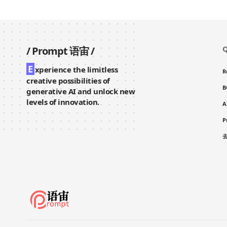
Q
/
Prompt 语宙
/
E
xperience the limitless
R
creative possibilities of
B
generative AI and unlock new
levels of innovation.
A
P