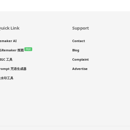
uick Link
Support
emaker AI
Contact
Hot
GRemaker 抠图
Blog
IGC 工具
Complaint
rompt 咒语生成器
Advertise
去水印工具