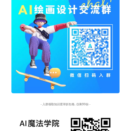
- 入群领取知识星球折扣卷, 仅剩99份 -