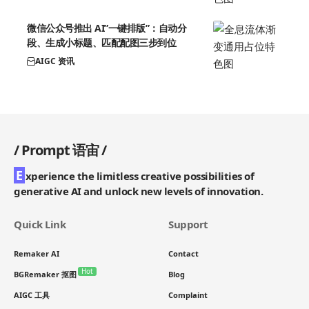
微信公众号推出 AI”一键排版”：自动分
段、生成小标题、匹配配图三步到位
AIGC 资讯
/
Prompt 语宙
/
E
xperience the limitless creative possibilities of
generative AI and unlock new levels of innovation.
Quick Link
Support
Remaker AI
Contact
Hot
BGRemaker 抠图
Blog
AIGC 工具
Complaint