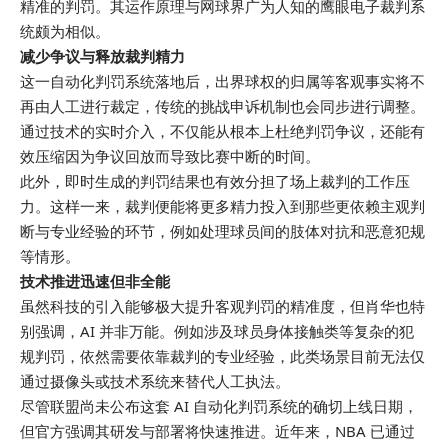
精准的判罚。其运作原理与网球界广为人知的鹰眼电子裁判系
统颇为相似。
减少争议与释放裁判精力
这一自动化判罚系统落地后，出界球权的归属等客观事实将不
再由人工进行裁定，传统的挑战申诉机制也会同步进行调整。
通过技术的实时介入，不仅能从根本上杜绝判罚争议，还能有
效压缩因为争议回放而导致比赛中断的时间。
此外，即时生成的判罚结果也有效分担了场上裁判的工作压
力。这样一来，裁判便能将更多精力投入到那些更依赖主观判
断与专业经验的环节，例如处理球员间的肢体对抗和恶意犯规
等情形。
技术推进迅速但非全能
虽然科技的引入能够极大提升客观判罚的精准度，但肖华也特
别强调，AI 并非
万能
。例如涉及球员身体接触类等复杂的犯
规判罚，依然需要依靠裁判的专业经验，此类场景目前无法仅
通过摄像头或技术系统来替代人工执法。
尽管联盟尚未公布这套 AI 自动化判罚系统的确切上线日期，
但官方强调其研发与部署将快速推进。近年来，NBA 已通过