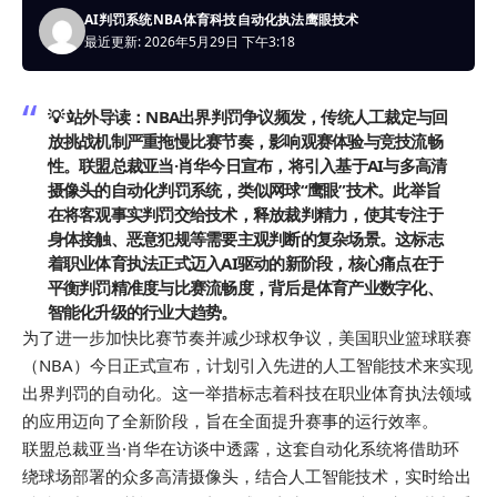
AI判罚系统
NBA
体育科技
自动化执法
鹰眼技术
最近更新: 2026年5月29日 下午3:18
💡 站外导读：
NBA出界判罚争议频发，传统人工裁定与回
放挑战机制严重拖慢比赛节奏，影响观赛体验与竞技流畅
性。联盟总裁亚当·肖华今日宣布，将引入基于AI与多高清
摄像头的自动化判罚系统，类似网球“鹰眼”技术。此举旨
在将客观事实判罚交给技术，释放裁判精力，使其专注于
身体接触、恶意犯规等需要主观判断的复杂场景。这标志
着职业体育执法正式迈入AI驱动的新阶段，核心痛点在于
平衡判罚精准度与比赛流畅度，背后是体育产业数字化、
智能化升级的行业大趋势。
为了进一步加快比赛节奏并减少球权争议，美国职业篮球联赛
（NBA）今日正式宣布，计划引入先进的人工智能技术来实现
出界判罚的自动化。这一举措标志着科技在职业体育执法领域
的应用迈向了全新阶段，旨在全面提升赛事的运行效率。
联盟总裁亚当·肖华在访谈中透露，这套自动化系统将借助环
绕球场部署的众多高清摄像头，结合人工智能技术，实时给出