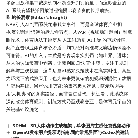
录像回放和集中裁决机制不断提升判罚质量，而这款全新的
AI 系统有望根治回放过程拖慢比赛节奏的长期痼疾。
📝 站长洞察 (Editor’s Insight)
NBA引入AI判罚系统绝非孤立事件，而是全球体育产业拥
抱‘智能裁判’浪潮的标志性节点。从VAR（视频助理裁判）到鹰
眼技术，体育执法正经历从‘人工辅助’到‘AI主导’的范式转移。
此举直击职业体育核心矛盾：判罚绝对精准与比赛流畅体验不
可兼得。AI的介入，本质是将客观事实判罚（如出界、进球）
从人的认知负荷中剥离，让裁判回归‘法官’本职，专注于规则
解释与主观裁量。这背后是AI感知决策技术在高实时性、高压
力环境下的成熟应用，也为未来更复杂的犯规识别提供了数据
与架构基础。肖华‘AI非万能’的表态极具远见，暗示联盟采
用‘人机协同’的务实路径，而非冒进替代。长远看，此系统将
深刻改变体育规则、训练方式乃至观赛交互，是体育元宇宙的
关键基础设施之一。
3DHM – 3D人体动作生成框架，单张图片生成任意视频动作
OpenAI发布用户提示词指南:面向常规界面与Codex构建统