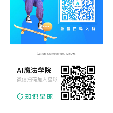
- 入群领取知识星球折扣卷, 仅剩99份 -