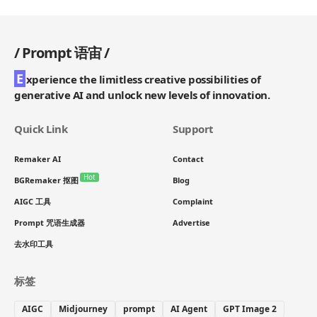
/
Prompt 语宙
/
E
xperience the limitless creative possibilities of
generative AI and unlock new levels of innovation.
Quick Link
Support
Remaker AI
Contact
Hot
BGRemaker 抠图
Blog
AIGC 工具
Complaint
Prompt 咒语生成器
Advertise
去水印工具
标签
AIGC
Midjourney
prompt
AI Agent
GPT Image 2