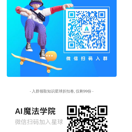
- 入群领取知识星球折扣卷, 仅剩99份 -