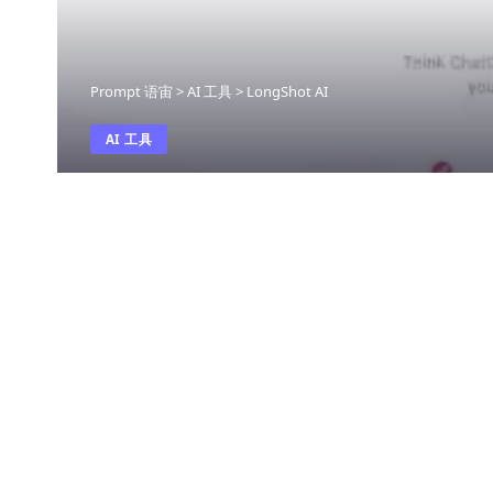
Prompt 语宙
>
AI 工具
>
LongShot AI
AI 工具
LongShot AI
最近更新: 2026年5月23日 下午6:45
LongShot AI是一款强大的人工智能内容
支持。通过充分发挥人工智能的能力，用户能够
SHARE
它拥有一个智能博客向导，通过4个简单步骤帮