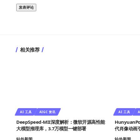
相关推荐
AI 工具
AIGC 资讯
AI 工具
A
DeepSpeed-MII深度解析：微软开源高性能
Hunyuan
大模型推理库，3.7万模型一键部署
代肖像动画
站外新闻
站外新闻