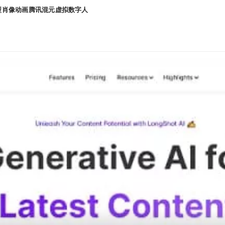
型
肖像动画
腾讯混元
虚拟数字人