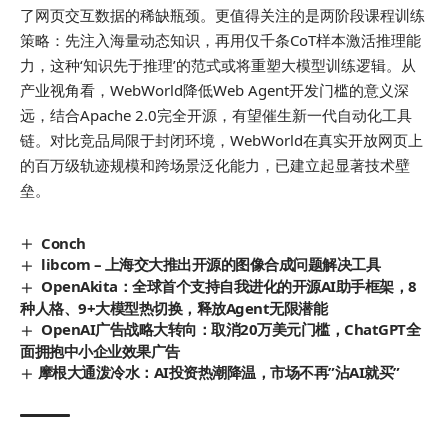
了网页交互数据的稀缺瓶颈。更值得关注的是两阶段课程训练
策略：先注入海量动态知识，再用仅千条CoT样本激活推理能
力，这种‘知识先于推理’的范式或将重塑大模型训练逻辑。从
产业视角看，WebWorld降低Web Agent开发门槛的意义深
远，结合Apache 2.0完全开源，有望催生新一代自动化工具
链。对比竞品局限于封闭环境，WebWorld在真实开放网页上
的百万级轨迹规模和跨场景泛化能力，已建立起显著技术壁
垒。
Conch
libcom – 上海交大推出开源的图像合成问题解决工具
OpenAkita：全球首个支持自我进化的开源AI助手框架，8
种人格、9+大模型热切换，释放Agent无限潜能
OpenAI广告战略大转向：取消20万美元门槛，ChatGPT全
面拥抱中小企业效果广告
​摩根大通泼冷水：AI投资热潮降温，市场不再”沾AI就买”