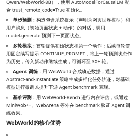
Qwen/WebWorld-8B
），使用
AutoModelForCausalLM
配
合
trust_remote_code=True
初始化。
单步预测
：构造包含系统提示（声明为网页世界模型）和
用户消息（初始页面状态 + 动作）的对话，调用
model.generate
预测下一页面状态。
多轮模拟
：首轮提供初始状态和第一个动作；后续每轮使
用固定续写提示
CONTINUE_PROMPT
，将上一轮预测状态作
为历史，传入新动作继续生成，可循环至 30+ 轮。
Agent 训练
：用 WebWorld 合成轨迹数据，通过
Abstract-and-Instantiate 策略生成多样化任务轨迹，对基础
模型进行微调以提升下游 Agent benchmark 表现。
基准评测
：用 WebWorld-Bench 进行内在评估，或通过
MiniWob++、WebArena 等外在 benchmark 验证 Agent 训
练效果。
WebWorld的核心优势