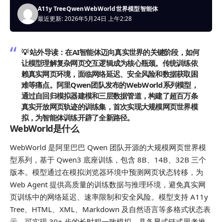
A11y Tree
Qwen
WebWorld
世界模型
智能体
最近更新: 2026年5月24日 上午2:28
💡 站外导读：
在AI智能体迈向真实世界的关键阶段，如何
让模型理解复杂网页交互逻辑成为核心瓶颈。传统训练依
赖真实网页环境，面临网络延迟、安全风险和数据获取困
难等痛点。阿里Qwen团队发布的WebWorld系列模型，
通过自回归模拟器建模和三层数据管道，构建了超百万条
真实开放网页轨迹的训练集，首次实现大规模网页世界模
拟，为智能体训练开辟了全新路径。
WebWorld是什么
WebWorld 是阿里巴巴 Qwen 团队开源的大规模网页世界模
型系列，基于 Qwen3 底座训练，包含 8B、14B、32B 三个
版本。模型通过在模拟浏览器环境中预测网页状态转移，为
Web Agent 提供高质量的训练数据与推理环境，避免真实网
页训练中的网络延迟、速率限制和安全风险。模型支持 A11y
Tree、HTML、XML、Markdown 及自然语言等多格式状态表
示，可实现 30+ 步的长时程一致模拟，具备显式链式思考推