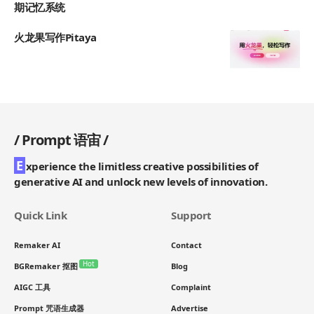
期记忆系统
火龙果写作Pitaya
/
Prompt 语宙
/
E
xperience the limitless creative possibilities of
generative AI and unlock new levels of innovation.
Quick Link
Support
Remaker AI
Contact
Hot
BGRemaker 抠图
Blog
AIGC 工具
Complaint
Prompt 咒语生成器
Advertise