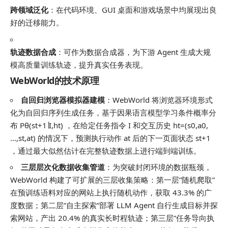
跨领域泛化
：在代码环境、GUI 桌面和游戏场景中均展现出良
好的迁移能力。
轨迹数据合成
：可作为数据合成器，为下游 Agent 生成大规
模高质量训练轨迹，提升真实任务表现。
WebWorld的技术原理
自回归浏览器模拟器建模
：WebWorld 将浏览器环境形式
化为自回归序列生成任务，基于因果语言模型学习条件概率分
布
P
θ
(
s
t
+
1
∣
I
,
h
t
)
，在给定任务指令
I
和交互历史
h
t
=
(
s
0
,
a
0
,
…
,
s
t
,
a
t
)
的情况下，预测执行动作
a
t
后的下一页面状态
s
t
+
1
，通过最大似然估计在完整轨迹数据上进行端到端训练。
三层层次化数据收集管道
：为突破封闭环境的数据瓶颈，
WebWorld 构建了可扩展的三层收集策略：第一层”随机爬取”
在预训练语料对应的网站上执行随机动作，获取 43.3% 的广
度数据；第二层”自主探索”部署 LLM Agent 自行生成目标并探
索网站，产出 20.4% 的真实长时程轨迹；第三层”任务导向执