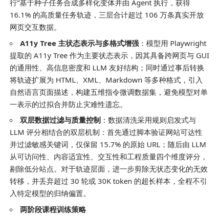
行”基于种子任务合成多样化变体并由 Agent 执行，获得
16.1% 的高质量任务轨迹，三层合计超过 106 万条真实开放
网页交互数据。
A11y Tree 主状态表示与多格式增强
：模型用 Playwright
提取的 A11y Tree 作为主要状态表示，因其具备跨网页与 GUI
的通用性、高信息密度和 LLM 友好结构；同时通过事后转换
将轨迹扩展为 HTML、XML、Markdown 等多种格式，引入
自然语言页面描述，构建五维指令微调数据集，避免模型对单
一表示的过拟合并防止灾难性遗忘。
双层数据过滤与质量控制
：数据清洗采用规则启发式与
LLM 评分相结合的双层机制：首先通过脚本验证网站可达性
并过滤敏感关键词，仅保留 15.7% 的原始 URL；随后由 LLM
从可访问性、内容适宜性、交互性和工程质量四个维度评分，
剔除低分站点。对于轨迹层面，进一步剪除无状态变化的无效
转移，并丢弃超过 30 轮或 30K token 的超长样本，全程不引
入特定模型的归纳偏置。
两阶段课程训练策略