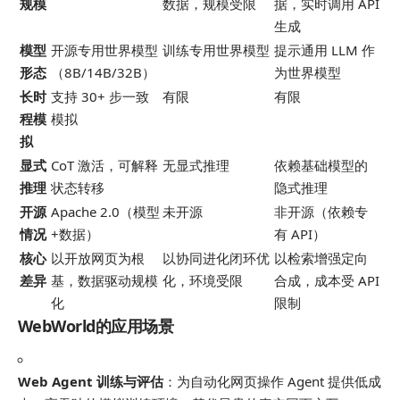
规模
数据，规模受限
据，实时调用 API
生成
模型
开源专用世界模型
训练专用世界模型
提示通用 LLM 作
形态
（8B/14B/32B）
为世界模型
长时
支持 30+ 步一致
有限
有限
程模
模拟
拟
显式
CoT 激活，可解释
无显式推理
依赖基础模型的
推理
状态转移
隐式推理
开源
Apache 2.0（模型
未开源
非开源（依赖专
情况
+数据）
有 API）
核心
以开放网页为根
以协同进化闭环优
以检索增强定向
差异
基，数据驱动规模
化，环境受限
合成，成本受 API
化
限制
WebWorld的应用场景
Web Agent 训练与评估
：为自动化网页操作 Agent 提供低成