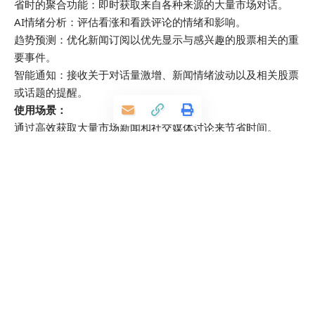
省时的聚合功能：即时获取来自各种来源的大量市场对话。
AI情绪分析：评估看涨和看跌评论的情绪和影响。
趋势预测：优化新闻订阅以优先显示与感兴趣的股票相关的重
要事件。
智能通知：接收关于对话量激增、新闻情绪波动以及相关股票
或话题的提醒。
使用场景：
通过高效获取大量市场新闻和社交媒体讨论来节省时间。
通过利用AI情绪分析来评估市场情绪，获得有价值的洞察。
通过优化的新闻订阅和及时通知，走在趋势前面，超越市场。
Babbl，这款由人工智能驱动的股市新闻和社交媒体监测工
具，革新了您获取市场动态新闻的方式。
https://app.babbl.dev/
NativeMind：开源本地AI助手，隐私优先的浏览器智能对
话、内容分析与写作增强工具
阿里通义MAI-UI开源：全尺寸GUI智能体基座模型，2B-
235B参数，登顶权威评测引领人机交互变革
阿里通义开源 Wan2.2-S2V：一张图+一段音频，分钟级生成