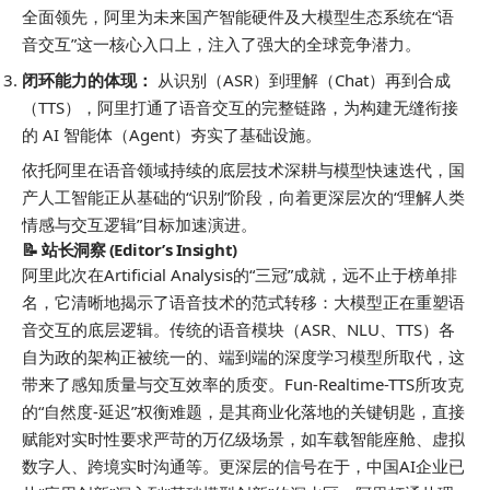
全面领先，阿里为未来国产智能硬件及大模型生态系统在“语
音交互”这一核心入口上，注入了强大的全球竞争潜力。
闭环能力的体现：
从识别（ASR）到理解（Chat）再到合成
（TTS），阿里打通了语音交互的完整链路，为构建无缝衔接
的 AI 智能体（Agent）夯实了基础设施。
依托阿里在语音领域持续的底层技术深耕与模型快速迭代，国
产人工智能正从基础的“识别”阶段，向着更深层次的“理解人类
情感与交互逻辑”目标加速演进。
📝 站长洞察 (Editor’s Insight)
阿里此次在Artificial Analysis的“三冠”成就，远不止于榜单排
名，它清晰地揭示了语音技术的范式转移：大模型正在重塑语
音交互的底层逻辑。传统的语音模块（ASR、NLU、TTS）各
自为政的架构正被统一的、端到端的深度学习模型所取代，这
带来了感知质量与交互效率的质变。Fun-Realtime-TTS所攻克
的“自然度-延迟”权衡难题，是其商业化落地的关键钥匙，直接
赋能对实时性要求严苛的万亿级场景，如车载智能座舱、虚拟
数字人、跨境实时沟通等。更深层的信号在于，中国AI企业已