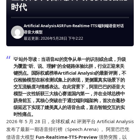
时代
Artificial Analysis
ASR
Fun-Realtime-TTS
端到端语音对话
语音大模型
最近更新: 2026年5月28日 下午2:22
💡 站外导读：
当语音AI的竞争从单一的识别或合成，升级
为覆盖“听、说、理解”的全链路体验比拼，行业正迎来关
键拐点。国际权威榜单Artificial Analysis的最新评测，不
仅检验模型在标准测试集上的表现，更侧重真实场景下的
交互流畅度与情感表达。在此背景下，阿里巴巴的语音大
模型一次性斩获三大核心赛道国内第一，并在全球总榜中
跻身前五，其核心突破在于通过端到端架构，首次在毫秒
级延迟下实现了媲美真人的语音合成，直击智能交互的实
时性痛点。
2026 年 5 月 28 日，全球
权威
AI 评测平台 Artificial Analysis
发布了
最新
一期语音排行榜（Speech Arena）。阿里巴巴凭
借语音大模型
Fun-Realtime-TTS-Preview
强势突围，以