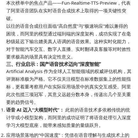
本次榜单中的焦点产品——Fun-Realtime-TTS-Preview，代表
了阿里语音团队在实时语音合成技术上取得的一项关键性突
破。
以往的语音合成往往面临“高自然度”与“极速响应”难以兼得的
困境，而阿里的模型通过端到端的深度架构，成功实现了在毫
秒级延迟下输出媲美真人语调的语音效果。这种实时化能力，
对于智能汽车交互、数字人直播、实时翻译及客服等对时效性
要求
极高
的场景具有决定性意义。
三、行业启示：国产语音技术迈向“深度智能”
Artificial Analysis 作为全球人工智能领域的权威评估机构，其
评测标准极为严格。它不仅关注模型在标准数据集上的性能指
标，更着重考察用户在实际应用场景中的真实交互感受。阿里
此次包揽三项冠军，其意义远超分数本身，传递出几个至关重
要的趋势信号。
语音 AI 迈入“大模型时代”：
此前的语音技术多依赖传统的统
计学或小模型架构，而阿里的成功证明了将语音处理引入深度
学习大模型底座，能带来感知质量的量级跃升。
应用场景落地的“中国速度”：凭借在语音理解与生成技术上的