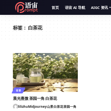
首页
语宙 AI 导航
AIGC 资讯
标签：
白茶花
背景
晨光熹微 茶园一角 白茶花
lilizhu
Midjourney
山景
白茶花
茶园一角