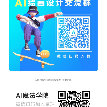
- 入群领取知识星球折扣卷, 仅剩99份 -