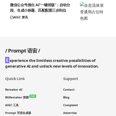
微信公众号推出 AI”一键排版”：自动分
段、生成小标题、匹配配图三步到位
AIGC 资讯
/
Prompt 语宙
/
E
xperience the limitless creative possibilities of
generative AI and unlock new levels of innovation.
Quick Link
Support
Remaker AI
Contact
Hot
BGRemaker 抠图
Blog
AIGC 工具
Complaint
Prompt 咒语生成器
Advertise