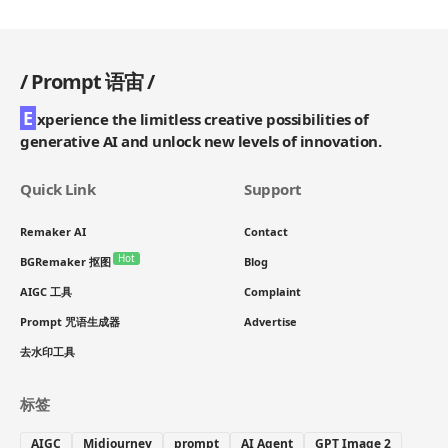
/
Prompt 语宙
/
E
xperience the limitless creative possibilities of
generative AI and unlock new levels of innovation.
Quick Link
Support
Remaker AI
Contact
Hot
BGRemaker 抠图
Blog
AIGC 工具
Complaint
Prompt 咒语生成器
Advertise
去水印工具
标签
AIGC
Midjourney
prompt
AI Agent
GPT Image 2