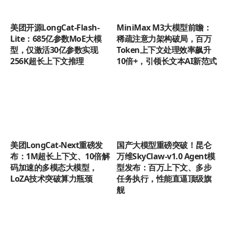
美团开源LongCat-Flash-
MiniMax M3大模型前瞻：
Lite：685亿参数MoE大模
稀疏注意力架构破局，百万
型，仅激活30亿参数实现
Token上下文处理效率飙升
256K超长上下文推理
10倍+，引领长文本AI新范式
美团LongCat-Next重磅发
国产大模型重磅突破！昆仑
布：1M超长上下文、10倍解
万维SkyClaw-v1.0 Agent模
码加速的多模态大模型，
型发布：百万上下文、多步
LoZA技术突破算力瓶颈
任务执行，性能直逼顶级旗
舰