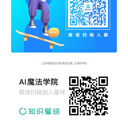
- 入群领取知识星球折扣卷, 仅剩99份 -