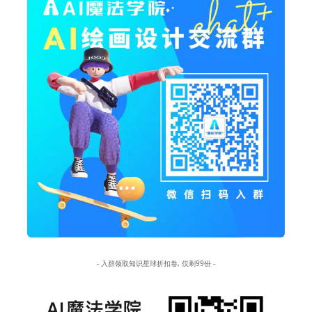
- 入群领取知识星球折扣卷, 仅剩99份 -