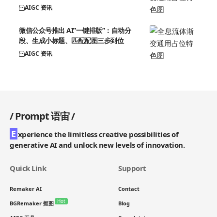
AIGC 资讯
微信公众号推出 AI”一键排版”：自动分
段、生成小标题、匹配配图三步到位
AIGC 资讯
/
Prompt 语宙
/
E
xperience the limitless creative possibilities of
generative AI and unlock new levels of innovation.
Quick Link
Support
Remaker AI
Contact
Hot
BGRemaker 抠图
Blog