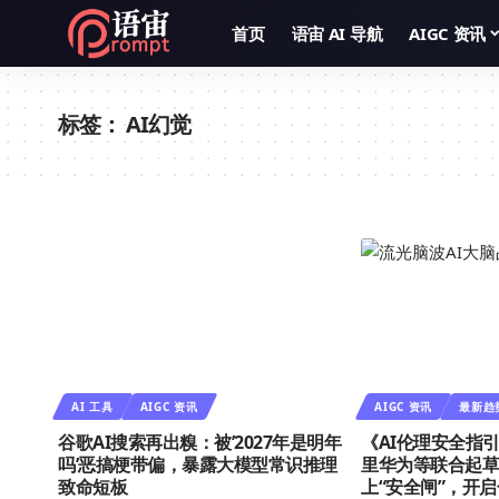
首页
语宙 AI 导航
AIGC 资讯
标签：
AI幻觉
AI 工具
AIGC 资讯
AIGC 资讯
最新趋
谷歌AI搜索再出糗：被’2027年是明年
《AI伦理安全指引
吗’恶搞梗带偏，暴露大模型常识推理
里华为等联合起
致命短板
上“安全闸”，开