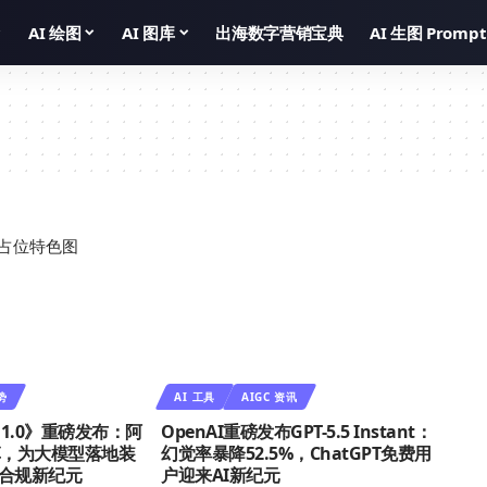
AI 绘图
AI 图库
出海数字营销宝典
AI 生图 Prompt
势
AI 工具
AIGC 资讯
1.0》重磅发布：阿
OpenAI重磅发布GPT-5.5 Instant：
草，为大模型落地装
幻觉率暴降52.5%，ChatGPT免费用
启合规新纪元
户迎来AI新纪元