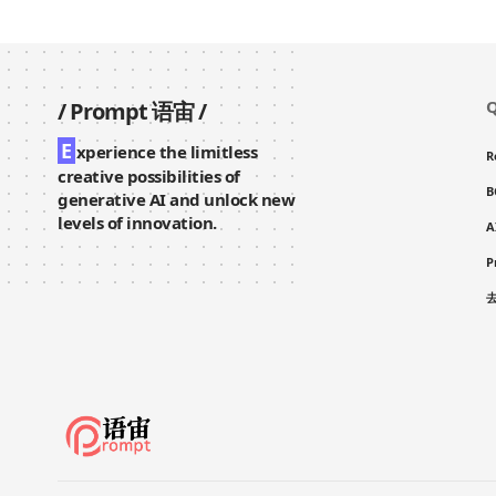
Q
/
Prompt 语宙
/
E
xperience the limitless
R
creative possibilities of
B
generative AI and unlock new
levels of innovation.
A
P