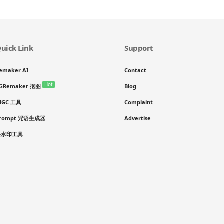
uick Link
Support
emaker AI
Contact
Hot
GRemaker 抠图
Blog
IGC 工具
Complaint
rompt 咒语生成器
Advertise
去水印工具