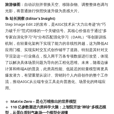
旅游修图
：自动识别并替换天空、移除杂物、调整整体色调与
光影，将普通旅行快照快速升级为质感大片。
📝 站长洞察 (Editor’s Insight)
Step Image Edit 2的发布，是AIGC技术从“大力出奇迹”向“巧
力破千斤”范式转移的一个关键信号。其核心价值在于通过“多
专家自演化学习”与“分布匹配强化学习（DARL）”等创新训练
机制，在轻量化架构下实现了能力的非线性跨越，这为降低AI
应用门槛、实现实时交互式创作铺平了道路。特别是其针对文
字渲染这一行业痛点，投入两千万条专项数据进行攻坚，体现
了以解决具体场景问题为导向的工程化思维。未来，随着边缘
计算和终端AI的普及，此类高性能、低延迟的轻量模型将更具
爆发潜力，有望重塑从设计、营销到个人内容创作的整个工作
流，推动AIGC从云端专业工具走向普惠化、场景化的终端应
用。
Matrix-Zero – 昆仑万维推出的世界模型
110 亿参数塞进六类科学大脑：上智院开放”神珍”多模态模
型，从蛋白质到气象场一个模型全读懂