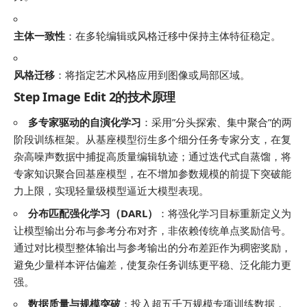
主体一致性
：在多轮编辑或风格迁移中保持主体特征稳定。
风格迁移
：将指定艺术风格应用到图像或局部区域。
Step Image Edit 2的技术原理
多专家驱动的自演化学习
：采用”分头探索、集中聚合”的两
阶段训练框架。从基座模型衍生多个细分任务专家分支，在复
杂高噪声数据中捕捉高质量编辑轨迹；通过迭代式自蒸馏，将
专家知识聚合回基座模型，在不增加参数规模的前提下突破能
力上限，实现轻量级模型逼近大模型表现。
分布匹配强化学习（DARL）
：将强化学习目标重新定义为
让模型输出分布与参考分布对齐，非依赖传统单点奖励信号。
通过对比模型整体输出与参考输出的分布差距作为稠密奖励，
避免少量样本评估偏差，使复杂任务训练更平稳、泛化能力更
强。
数据质量与规模突破
：投入超五千万规模专项训练数据，