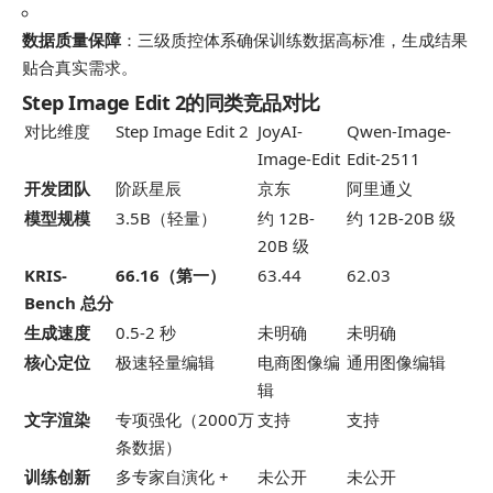
数据质量保障
：三级质控体系确保训练数据高标准，生成结果
贴合真实需求。
Step Image Edit 2的同类竞品对比
对比维度
Step Image Edit 2
JoyAI-
Qwen-Image-
Image-Edit
Edit-2511
开发团队
阶跃星辰
京东
阿里通义
模型规模
3.5B（轻量）
约 12B-
约 12B-20B 级
20B 级
KRIS-
66.16（第一）
63.44
62.03
Bench 总分
生成速度
0.5-2 秒
未明确
未明确
核心定位
极速轻量编辑
电商图像编
通用图像编辑
辑
文字渲染
专项强化（2000万
支持
支持
条数据）
训练创新
多专家自演化 +
未公开
未公开