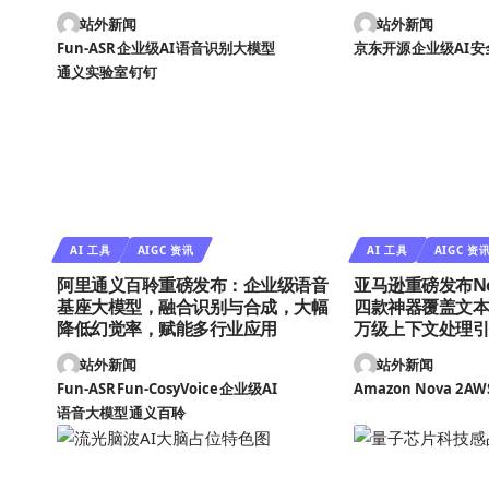
站外新闻
站外新闻
Fun-ASR
企业级AI
语音识别大模型
京东开源
企业级AI
安
通义实验室
钉钉
AI 工具
AIGC 资讯
AI 工具
AIGC 资
阿里通义百聆重磅发布：企业级语音
亚马逊重磅发布No
基座大模型，融合识别与合成，大幅
四款神器覆盖文
降低幻觉率，赋能多行业应用
万级上下文处理
站外新闻
站外新闻
Fun-ASR
Fun-CosyVoice
企业级AI
Amazon Nova 2
AW
语音大模型
通义百聆