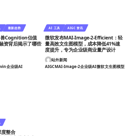
讯
最新趋势
AI 工具
AIGC 资讯
Cognition估值
微软发布MAI-Image-2-Efficient：轻
亿融资背后揭示了哪些
量高效文生图模型，成本降低41%速
度提升，专为企业级商业量产设计
站外新闻
vin
企业级AI
AIGC
MAI-Image-2
企业级AI
微软
文生图模型
讯
T深度整合