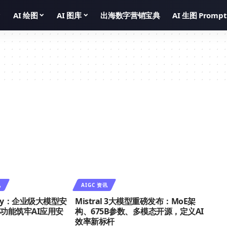
AI 绘图
AI 图库
出海数字营销宝典
AI 生图 Prompt
讯
AIGC 资讯
ety：企业级大模型安
Mistral 3大模型重磅发布：MoE架
功能筑牢AI应用安
构、675B参数、多模态开源，定义AI
效率新标杆