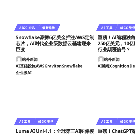
AIGC 资讯
最新趋势
AI 工具
AIGC 资
Snowflake豪掷6亿美金押注AWS定制
重磅！AI编程独角兽
芯片，AI时代企业级数据云基建迎来
250亿美元，10
巨变
行业颠覆信号？
站外新闻
站外新闻
AI基础设施
AWS
Graviton
Snowflake
AI编程
Cognition
De
企业级AI
AI 工具
AIGC 资讯
AI 工具
AIGC 资
Luma AI Uni-1.1：全球第三AI图像模
重磅！ChatGP