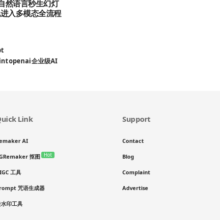
：用自然语言秒生幻灯
化进入多模态全流程
pt
int
openai
企业级AI
uick Link
Support
emaker AI
Contact
Hot
GRemaker 抠图
Blog
IGC 工具
Complaint
rompt 咒语生成器
Advertise
去水印工具