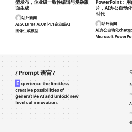
型发布，企业级一致性编辑与复杂版
PowerPoint
面生成
片，AI办公自动
时代
站外新闻
站外新闻
AIGC
Luma AI
Uni-1.1
企业级AI
AI办公自动化
chatg
图像生成模型
Microsoft PowerPo
Q
/
Prompt 语宙
/
E
xperience the limitless
R
creative possibilities of
B
generative AI and unlock new
levels of innovation.
A
P