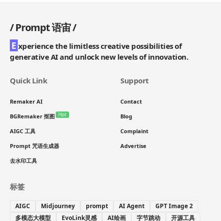
/
Prompt 语宙
/
E
xperience the limitless creative possibilities of
generative AI and unlock new levels of innovation.
Quick Link
Support
Remaker AI
Contact
Hot
BGRemaker 抠图
Blog
AIGC 工具
Complaint
Prompt 咒语生成器
Advertise
去水印工具
标签
AIGC
Midjourney
prompt
AI Agent
GPT Image 2
多模态大模型
EvoLink灵感
AI绘画
字节跳动
开源工具